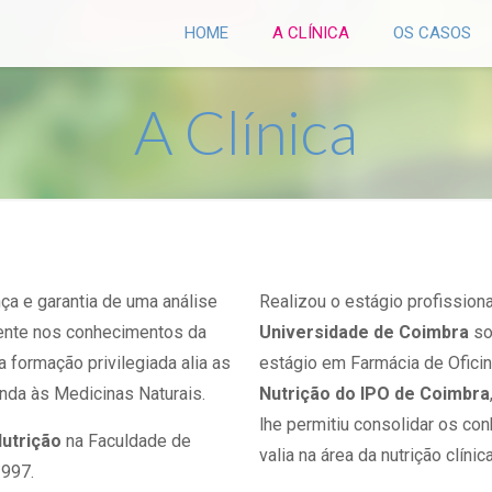
HOME
A CLÍNICA
OS CASOS
A Clínica
ça e garantia de uma análise
Realizou o estágio profission
sente nos conhecimentos da
Universidade de Coimbra
so
a formação privilegiada alia as
estágio em Farmácia de Oficin
inda às Medicinas Naturais.
Nutrição do IPO de Coimbra
lhe permitiu consolidar os co
Nutrição
na Faculdade de
valia na área da nutrição clínica
1997.